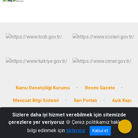
Kamu Denetçiliği Kurumu
Resmi Gazete
Mevzuat Bilgi Sistemi
İlan Portalı
Açık Kapı
Sizlere daha iyi hizmet verebilmek için sitemizde
Iğdır İl Özel İdaresi-Emek Mah. Fatih Cad. 96B Iğdır/Merkez
çerezlere yer veriyoruz
🍪 Çerez politikamız hakkında
Telefon : 0476 227 74 15 Belgegeçer: 0476 227 83 21
bilgi edinmek için
tıklayınız
Kabul et